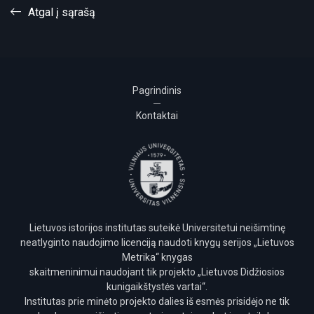
Puslapis 66 (Dokumentų registras)
Atgal į sąrašą
Puslapis 67 (Dokumentų registras)
Puslapis 68 (Dokumentų registras)
Puslapis 69 (Dokumentų registras)
Puslapis 70 (Dokumentų registras)
Pagrindinis
Puslapis 71 (Dokumentų registras)
Kontaktai
Puslapis 72 (Dokumentų registras)
Puslapis 73 (Dokumentų registras)
Puslapis 74 (Dokumentų registras)
Puslapis 75 (Dokumentų registras)
Puslapis 76 (Dokumentų registras)
Puslapis 77 (Dokumentų registras)
Lietuvos istorijos institutas suteikė Universitetui neišimtinę
Puslapis 78 (Dokumentų registras)
neatlyginto naudojimo licenciją naudoti knygų serijos „Lietuvos
Puslapis 79 (Dokumentų registras)
Metrika“ knygas
skaitmeninimui naudojant tik projekto „Lietuvos Didžiosios
Puslapis 80 (Dokumentų registras)
kunigaikštystės vartai“.
Puslapis 81 (Dokumentų registras)
Institutas prie minėto projekto dalies iš esmės prisidėjo ne tik
Puslapis 82 (Dokumentų registras)