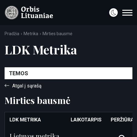
Pradžia
Metrika
Mirties bausmė
LDK Metrika
TEMOS
Atgal į sąrašą
Mirties bausmė
LDK METRIKA
LAIKOTARPIS
PERŽIŪRA
Lietuvos metrika