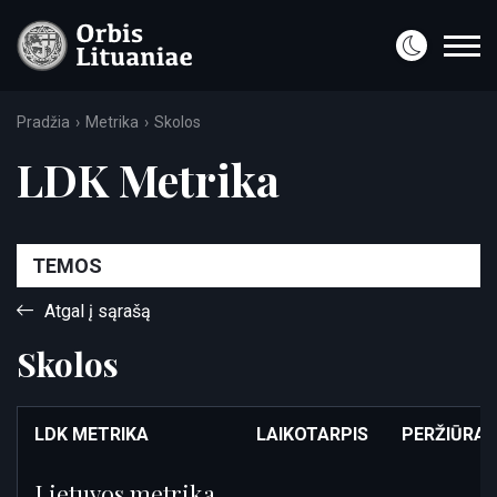
Pradžia
Metrika
Skolos
LDK Metrika
TEMOS
Atgal į sąrašą
Skolos
LDK METRIKA
LAIKOTARPIS
PERŽIŪRA
Lietuvos metrika