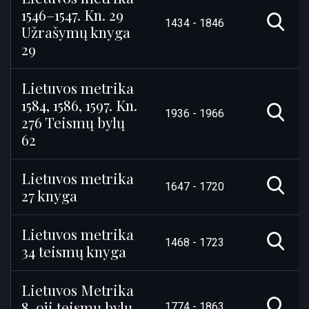
1546–1547. Kn. 29
1434 - 1846
Užrašymų knyga
29
Lietuvos metrika
1584, 1586, 1597. Kn.
1936 - 1966
276 Teismų bylų
62
Lietuvos metrika
1647 - 1720
27 knyga
Lietuvos metrika
1468 - 1723
34 teismų knyga
Lietuvos Metrika
8-oji teismų bylų
1774 - 1863