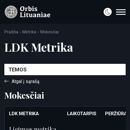
Pradžia
Metrika
Mokesčiai
LDK Metrika
TEMOS
Atgal į sąrašą
Mokesčiai
LDK METRIKA
LAIKOTARPIS
PERŽIŪRA
Lietuvos metrika